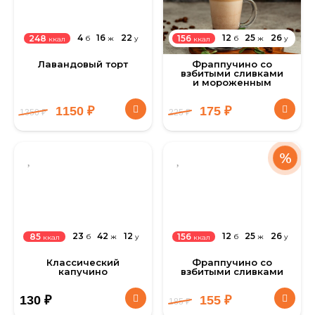
4
16
22
12
25
26
248
156
б
ж
у
б
ж
у
ккал
ккал
Лавандовый торт
Фраппучино со
взбитыми сливками
и мороженным
1150
₽
175
₽
1350
₽
225
₽
%
23
42
12
12
25
26
85
156
б
ж
у
б
ж
у
ккал
ккал
Классический
Фраппучино со
капучино
взбитыми сливками
130
₽
155
₽
185
₽