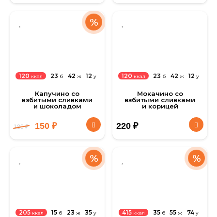
%
23
42
12
23
42
12
120
120
б
ж
у
б
ж
у
ккал
ккал
Капучино со
Мокачино со
взбитыми сливками
взбитыми сливками
и шоколадом
и корицей
150
₽
220
₽
180
₽
%
%
15
23
35
35
55
74
205
415
б
ж
у
б
ж
у
ккал
ккал