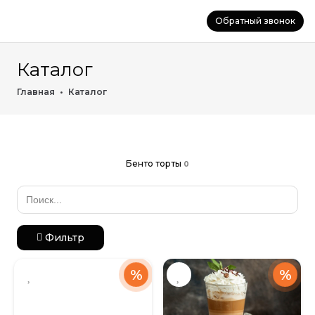
Обратный звонок
Каталог
Главная
•
Каталог
Бенто торты
0
Search
for:
Фильтр
%
%