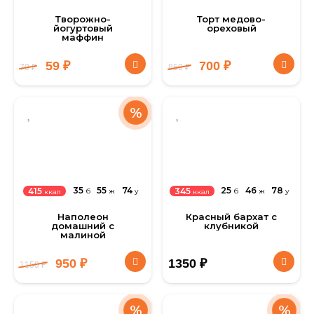
Творожно-
Торт медово-
йогуртовый
ореховый
маффин
59
₽
700
₽
79
₽
850
₽
%
35
55
74
25
46
78
415
345
б
ж
у
б
ж
у
ккал
ккал
Наполеон
Красный бархат с
домашний с
клубникой
малиной
950
₽
1350
₽
1150
₽
%
%