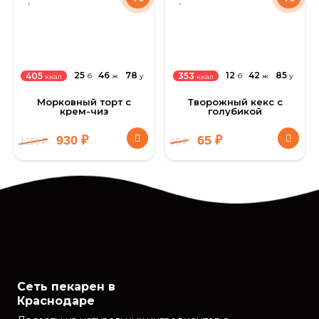
25
46
78
12
42
85
405
353
б
ж
у
б
ж
у
ккал
ккал
Морковный торт с
Творожный кекс с
крем-чиз
голубикой
930
₽
65
₽
1250
₽
90
₽
Сеть пекарен в
Краснодаре