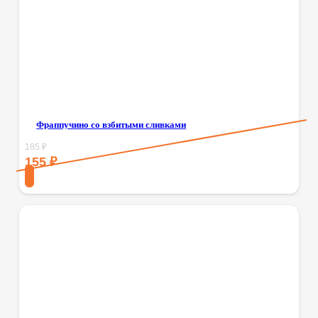
Фраппучино со взбитыми сливками
185
₽
155
₽