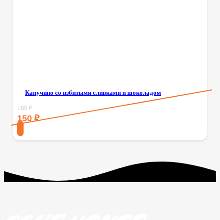
Капучино со взбитыми сливками и шоколадом
180
₽
150
₽