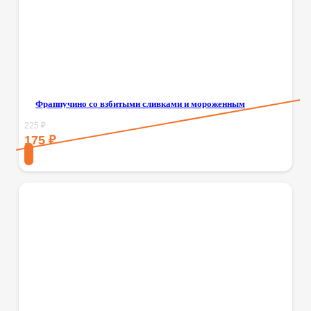
Фраппучино со взбитыми сливками и мороженным
225
₽
175
₽