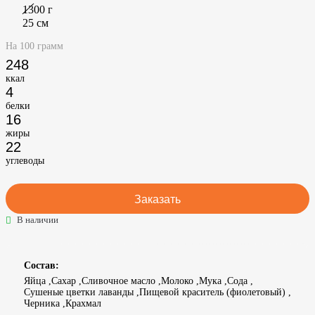
1300
г
25
см
На 100 грамм
248
ккал
4
белки
16
жиры
22
углеводы
Заказать
В наличии
Состав:
Яйца
Сахар
Сливочное масло
Молоко
Мука
Сода
Сушеные цветки лаванды
Пищевой краситель (фиолетовый)
Черника
Крахмал