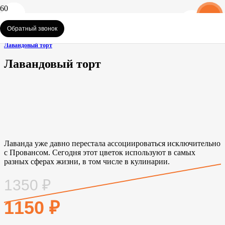
%
%
%
%
%
Главная
•
Обратный звонок
Торты
•
Лавандовый торт
Лавандовый торт
Лаванда уже давно перестала ассоциироваться исключительно
с Провансом. Сегодня этот цветок используют в самых
разных сферах жизни, в том числе в кулинарии.
1350
₽
1150
₽