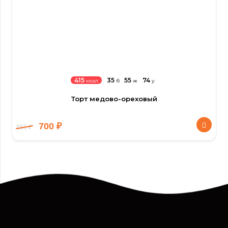
35
55
74
415
б
ж
у
ккал
Торт медово-ореховый
700
₽
850
₽